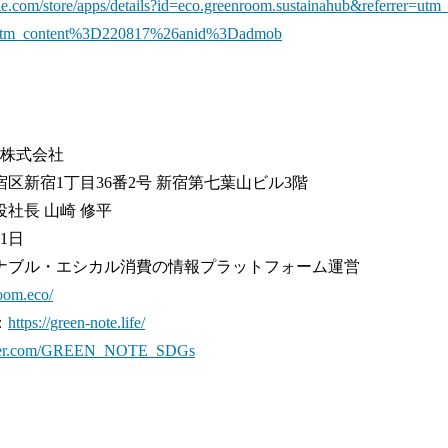
ogle.com/store/apps/details?id=eco.greenroom.sustainahub&referrer=
tm_content%3D220817%26anid%3Dadmob
om株式会社
区新宿1丁⽬36番2号 新宿第七葉⼭ビル3階
社⻑ ⼭崎 修平
1⽇
ナブル・エシカル消費の情報プラットフォーム運営
room.eco/
：
https://green-note.life/
witter.com/GREEN_NOTE_SDGs