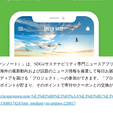
グリーンノート）』は、SDGs/サステナビリティ専門ニュースアプリ
海外の最新動向および話題のニュース情報を厳選して毎日お届
ディアを届ける「プロジェクト」への参加ができます。「プロ
ポイントが貯まり、そのポイントで寄付やクーポンとの交換が
ple.com/jp/app/green-note-%E3%82%B0%E3%83%AA%E3%83%BC
68017424?utm_medium=gn-prtimes-220817