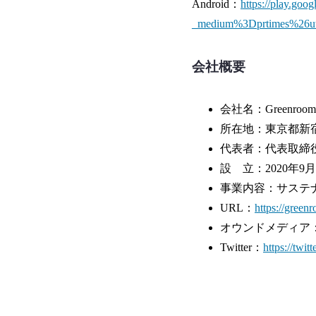
Android：
https://play.go
_medium%3Dprtimes%26u
会社概要
会社名：Greenro
所在地：東京都新宿
代表者：代表取締役
設 立：2020年9⽉
事業内容：サステ
URL：
https://green
オウンドメディア
Twitter：
https://t