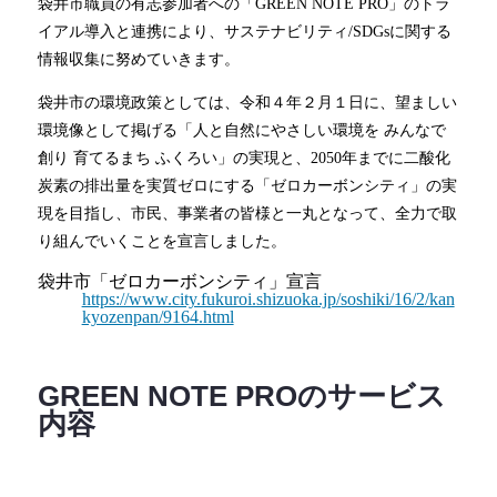
袋井市職員の有志参加者への「GREEN NOTE PRO」のトラ
イアル導入と連携により、サステナビリティ/SDGsに関する
情報収集に努めていきます。
袋井市の環境政策としては、令和４年２月１日に、望ましい
環境像として掲げる「人と自然にやさしい環境を みんなで
創り 育てるまち ふくろい」の実現と、2050年までに二酸化
炭素の排出量を実質ゼロにする「ゼロカーボンシティ」の実
現を目指し、市民、事業者の皆様と一丸となって、全力で取
り組んでいくことを宣言しました。
袋井市「ゼロカーボンシティ」宣言
https://www.city.fukuroi.shizuoka.jp/soshiki/16/2/kan
kyozenpan/9164.html
GREEN NOTE PROのサービス
内容