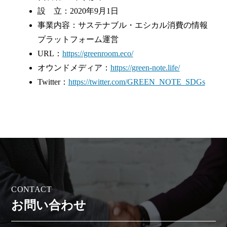
設 立：2020年9⽉1⽇
事業内容：サステナブル・エシカル消費の情報
プラットフォーム運営
URL：
https://greenroom.eco/
オウンドメディア：
https://green-note.life/
Twitter：
https://twitter.com/GREEN_NOTE_SDGs
C
O
N
T
A
C
T
お
問
い
合
わ
せ