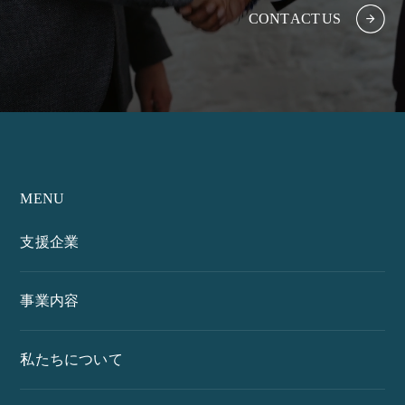
C
O
N
T
A
C
T
U
S
MENU
支援企業
事業内容
私たちについて