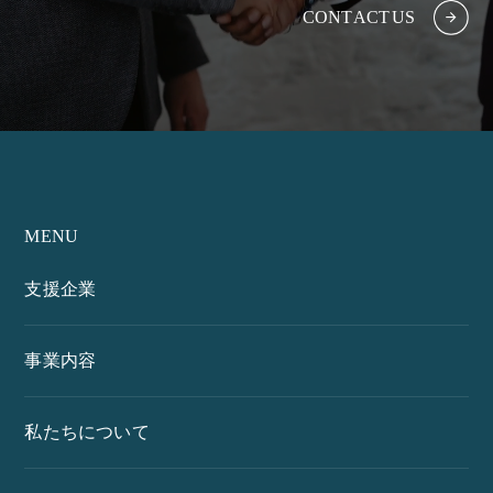
C
O
N
T
A
C
T
U
S
MENU
支援企業
事業内容
私たちについて