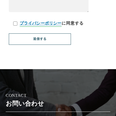
プライバシーポリシー
に同意する
送信する
C
O
N
T
A
C
T
お
問
い
合
わ
せ