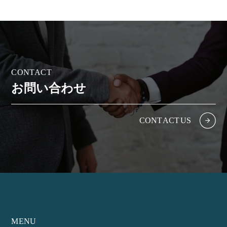
C
O
N
T
A
C
T
お
問
い
合
わ
せ
C
O
N
T
A
C
T
U
S
MENU