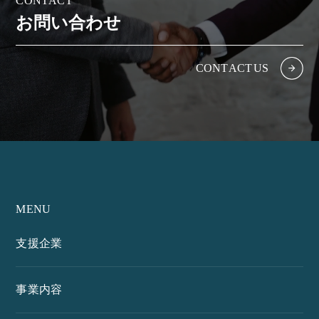
C
O
N
T
A
C
T
お
問
い
合
わ
せ
C
O
N
T
A
C
T
U
S
MENU
支援企業
事業内容