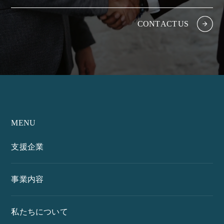
C
O
N
T
A
C
T
U
S
MENU
支援企業
事業内容
私たちについて