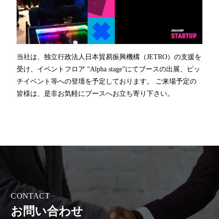
当社は、独立行政法人日本貿易振興機構（JETRO）の支援を
受け、イベントフロア “Alpha stage”にてブースの出展、ピッ
チイベント等への登壇を予定しております。 ご来場予定の
皆様は、是非お気軽にブースへお立ち寄り下さい。
C
O
N
T
A
C
T
お
問
い
合
わ
せ